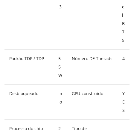
3
e
l
B
7
5
Padrão TDP / TDP
5
Número DE Therads
4
5
W
Desbloqueado
n
GPU-construído
Y
o
E
S
Processo do chip
2
Tipo de
I