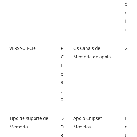
ó
r
i
o
VERSÃO PCIe
P
Os Canais de
2
C
Memória de apoio
I
e
3
.
0
Tipo de suporte de
D
Apoio Chipset
I
Memória
D
Modelos
n
R
t