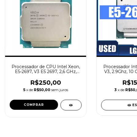
Processador de CPU Intel Xeon,
Processador Int
E5-2697, V3 E5 2697, 2,6 GHz,
V3, 2.9Ghz, 10 
Quatorze Núcleos, Vinte e oito
LGA 2011
Threads, 35M, 145W, 22nm, LGA
R$250,00
R$15
2011-3 Usado
5
x de
R$50,00
sem juros
3
x de
R$50
E