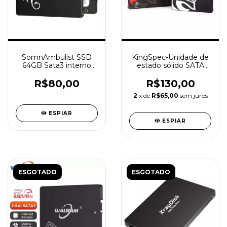
SomnAmbulist SSD
KingSpec-Unidade de
64GB Sata3 interno
estado sólido SATA
Solid
para laptop, desktop,
P3, P4, 120GB, 2,5
R$80,00
R$130,00
polegadas, SATA3
2
x de
R$65,00
sem juros
ESPIAR
ESPIAR
ESGOTADO
ESGOTADO