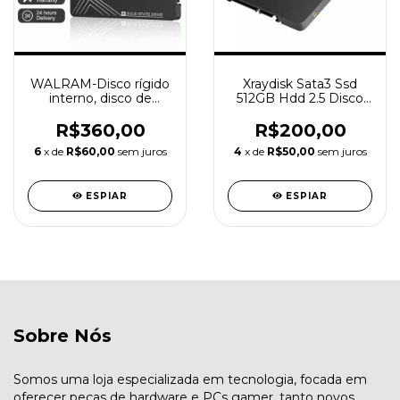
WALRAM-Disco rígido
Xraydisk Sata3 Ssd
interno, disco de
512GB Hdd 2.5 Disco
estado sólido para PC
rígido 2,5 "unidade
portátil, SSD SATA 3,
interna de estado
R$360,00
R$200,00
1TB
sólido
6
x de
R$60,00
sem juros
4
x de
R$50,00
sem juros
ESPIAR
ESPIAR
Sobre Nós
Somos uma loja especializada em tecnologia, focada em
oferecer peças de hardware e PCs gamer, tanto novos