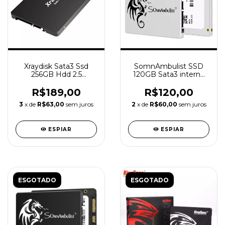
Xraydisk Sata3 Ssd
SomnAmbulist SSD
256GB Hdd 2.5
120GB Sata3 interno
"unidade interna de
Solid
estado sólido"
R$189,00
R$120,00
3
x de
R$63,00
sem juros
2
x de
R$60,00
sem juros
ESPIAR
ESPIAR
ESGOTADO
ESGOTADO