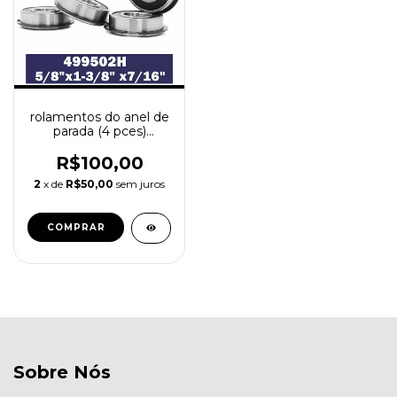
rolamentos do anel de
parada (4 pces)
499502h 5/8 "x1-3/8"
x7/16 "para o Pistola
R$100,00
Transformers Jurassic
2
x de
R$50,00
sem juros
park e outros
Sobre Nós