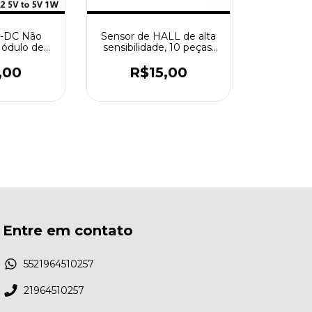
C-DC Não
Sensor de HALL de alta
ódulo de
sensibilidade, 10 peças,
5V a 5V 1W
ss49e.
tra Curto-
,00
R$15,00
LK-B0505
5S-1WR2
Entre em contato
5521964510257
21964510257