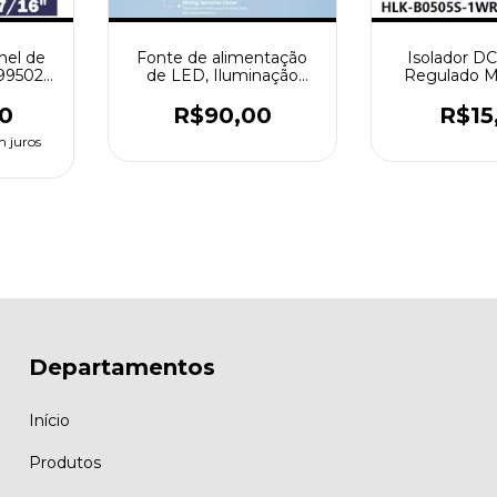
nel de
Fonte de alimentação
Isolador D
499502h
de LED, Iluminação
Regulado M
 "para o
interior, Iluminação
Alimentação 
rmers
doméstica, Entrada 220v
Proteção Con
0
R$90,00
R$15
outros
Sainada 12V, 300W,
Circuito H
m juros
HLK-B050
Departamentos
Início
Produtos