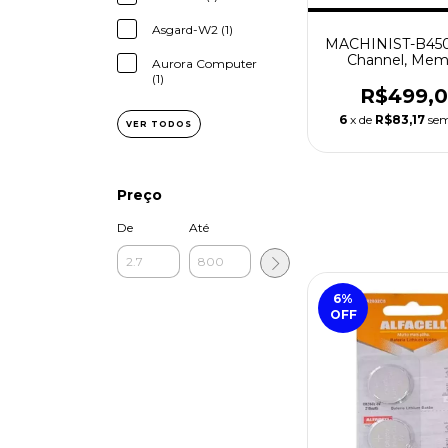
Asgard-W2 (1)
MACHINIST-B450,
Channel, Mem
Aurora Computer
DDR4,M.2 NVME
(1)
R$499,
6
x de
R$83,17
sem
VER TODOS
Preço
De
Até
6
%
OFF