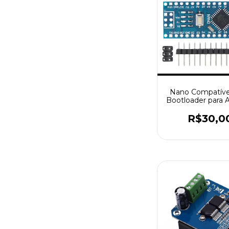
Nano Compatív
Bootloader para A
USB 3.0, Tipo-C,
USB CH340, 16
R$30,0
ATMEGA32