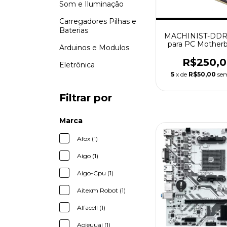
Som e Iluminação
Carregadores Pilhas e
Baterias
MACHINIST-DD
para PC Motherb
Arduinos e Modulos
Memória Deskt
dissipador de cal
R$250,
Eletrônica
2666 MHz ( Bla
5
x de
R$50,00
sem
Filtrar por
Marca
Afox (1)
Aigo (1)
Aigo-Cpu (1)
Aitexm Robot (1)
Alfacell (1)
Aoieuuai (1)