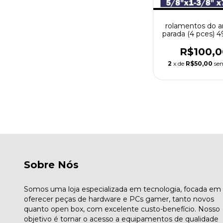
rolamentos do a
parada (4 pces) 
5/8 "x1-3/8" x7/16
Pistola Transfo
R$100,0
Jurassic park e 
2
x de
R$50,00
se
Sobre Nós
Somos uma loja especializada em tecnologia, focada em
oferecer peças de hardware e PCs gamer, tanto novos
quanto open box, com excelente custo-benefício. Nosso
objetivo é tornar o acesso a equipamentos de qualidade