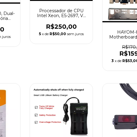
Processador de CPU
 Dual-
Intel Xeon, E5-2697, V3
ória
E5 2697, 2,6 GHz,
, AM4.
Quatorze Núcleos, Vinte
R$250,00
00
e oito Threads, 35M,
HAYOM-H
5
x de
R$50,00
sem juros
145W, 22nm, LGA 2011-3
 juros
Motherboard,
Usado
Compatível
Intel Core,
R$170
Gerações, S
R$15
NVME
3
x de
R$53,0