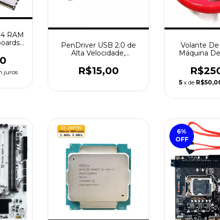
R4 RAM
oards,
PenDriver USB 2.0 de
Volante De 
op com
Alta Velocidade,
Máquina De
or, 8GB,
00
Memória U Stick,4GB.
Crazy Raci
ck )
Acessórios
R$15,00
R$25
 juros
5
x de
R$50,0
6
%
OFF