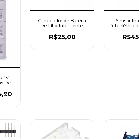
Carregador de Bateria
Sensor Int
De Lítio Inteligente,
fotoelétrico 
Bateria Li-ion
difusa com
Carregando para 18650
NPN, E3Z-T61
R$25,00
R$45
14500 16340 Baterias,
Carregador Rápido
Portátil USB
Independente, 3.
io 3V
as De
ógio,
trole
4,90
cs