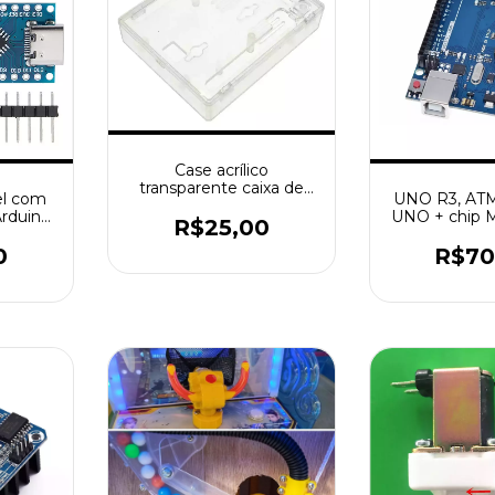
Case acrílico
transparente caixa de
el com
UNO R3, AT
acrílico capa clara
rduino,
UNO + chip
compatível para arduino
R$25,00
 Driver
uno r3
Mhz,
0
R$70
8P