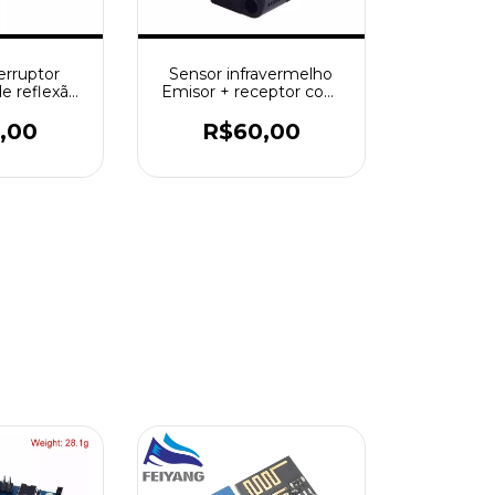
erruptor
Sensor infravermelho
de reflexão
Emisor + receptor com
 suporte,
suporte, NPN, E3Z-D62,
, DC12-24V
DC12-24V
,00
R$60,00