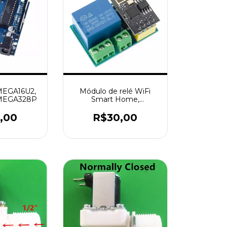
MEGA16U2,
Módulo de relé WiFi
 MEGA328P
Smart Home,
interruptor de controle
remoto, aplicativo
,00
R$30,00
Arduino Phone +
ESP01S Wireless,
ESP8266, ESP-01S, 5V,
Things