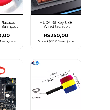
Plástico,
MUCAI-61 Key USB
 Balanço,
Wired teclado
ng Fire,
mecânico, LED Backlit
 De Carro
Axis, Interruptores
0,00
R$250,00
vermelhos para Desktop
0
sem juros
5
x de
R$50,00
sem juros
Gaming