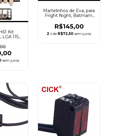
Martelinhos de Eva, para
Fright Night, Batmam,
Minions, Frog.
R$145,00
61 Kit
2
x de
R$72,50
sem juros
 LGA 1155,
 com CPU
 2ª e 3ª
,00
uporta M.2
9,00
 SDD
0
sem juros