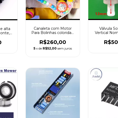
Canaleta com Motor
Válvula S
e alta
Para Bolinhas coloridas,
Vertical No
onte,
One Shot, Super Souder,
Fechada En
dobro,
Fight Zombie, monster,
Água, DC 12, 1/
3A
R$260,00
R$50
0
dinossauro, 16mm.
de saída M
5
x de
R$52,00
sem juros
12mm 