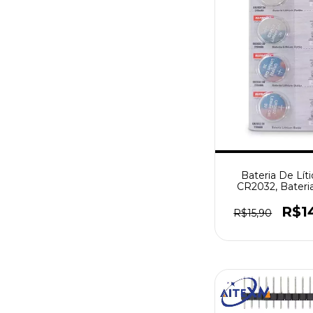
Bateria De Lít
CR2032, Bateri
Placa Mãe, Rel
Brinquedo, Con
R$1
R$15,90
Remoto, 5P