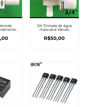
olenóide
3/4 "Entrada de água
rmalmente
masculina Válvula
trada de
solenóide vertical
2 ", Válvula
Normalmente Fechada
,00
R$50,00
asculino,
12 Voltios DC 12 V para
Pipe
máquina de gelo