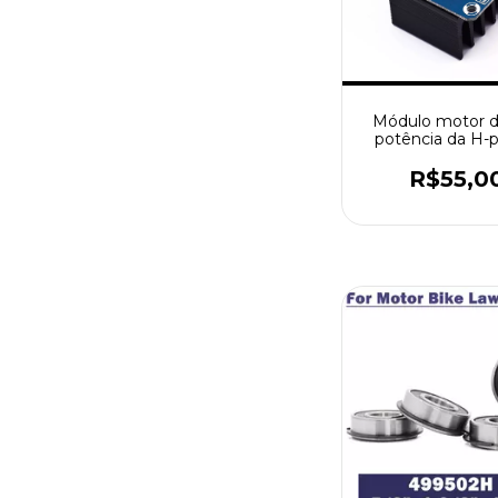
Módulo motor d
potência da H-p
carro esperto, 
BTS7960, 4
R$55,0