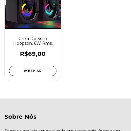
Caixa De Som
Hoopson, 6W Rms,
RGB, Preto - Cx-
pc021led
R$69,00
ESPIAR
Sobre Nós
Somos uma loja especializada em tecnologia, focada em